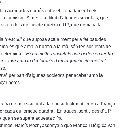
“.
estan acordades només entre el Departament i els
a la comissió. A més, l’actitud d’algunes societats, que
, és un dels motius de queixa d’UP, que demana la
ia “
l’escull
” que suposa actualment per a fer batudes
lema és que amb la norma a la mà, són les societats de
determinat. “
Hi ha moltes societats que ni deixen fer-ho
 per sobre amb la declaració d’emergència cinegètica
“,
só.
rma
” per part d’algunes societats per acabar amb la
açar porcs.
” xifra de porcs actual a la que actualment tenen a França
er cada quilòmetre quadrat. En aquest sentit, des d’UP
a quan se supera aquesta xifra.
ronines, Narcís Poch, assenyala que França i Bèlgica van