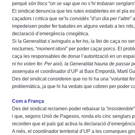
perquè són llocs “
on se sap que no s’hi trobaran senglars
El sindicat denuncia que les rutes establertes en el pla 
caçadors i critica que se’ls convidés “
d’un dia per l’altre
” 
impedeixen poder fer batudes en alguns vedats a les nits
declaració d’emergència cinegètica.
Si la Generalitat s’avingués a fer-ho, la llei de caça no ser
nocturnes, “
moment idoni
” per poder caçar porcs. El prob
caça les responsables de donar l’autorització en un espai 
ni ho volen fer. Per això, la Generalitat hauria de passar
assenyala el coordinador d’UP al Baix Empordà, Martí Gu
Des del sindicat consideren que no hi ha una “
voluntat fe
problemàtica, ja que hi ha vedats que cobren per poder c
Com a França
Des del sindicat reclamen poder rebaixar la “
insostenible
i que, segons Unió de Pagesos, ronda els cinc senglars p
recorden que el país gal activa la declaració d’emergènci
A més, el coordinador territorial d’UP a les comarques gi