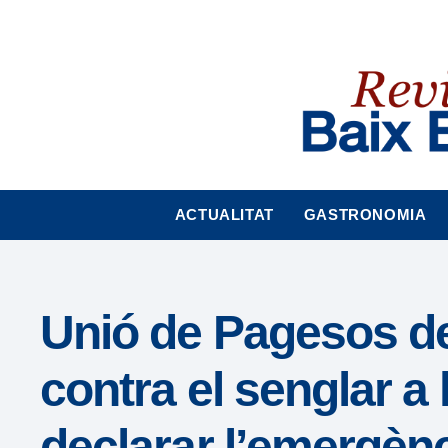
Nota:
este
sitio
web
incluye
un
sistema
de
accesibilidad.
ACTUALITAT
GASTRONOMIA
Presione
Control-
F11
para
Unió de Pagesos d
ajustar
el
contra el senglar a
sitio
web
declarar l’emergènc
a