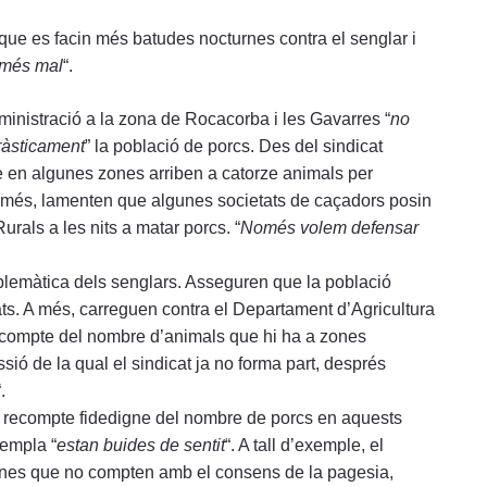
ue es facin més batudes nocturnes contra el senglar i
 més mal
“.
inistració a la zona de Rocacorba i les Gavarres “
no
ràsticament
” la població de porcs. Des del sindicat
e en algunes zones arriben a catorze animals per
 a més, lamenten que algunes societats de caçadors posin
rals a les nits a matar porcs. “
Només volem defensar
oblemàtica dels senglars. Asseguren que la població
ats. A més, carreguen contra el Departament d’Agricultura
 recompte del nombre d’animals que hi ha a zones
ió de la qual el sindicat ja no forma part, després
“.
n recompte fidedigne del nombre de porcs en aquests
templa “
estan buides de sentit
“. A tall d’exemple, el
zones que no compten amb el consens de la pagesia,