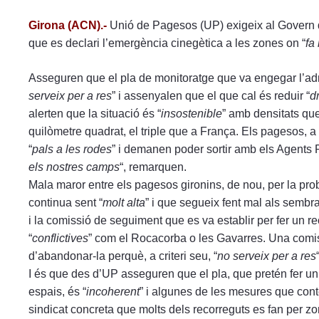
Girona (ACN).-
Unió de Pagesos (UP) exigeix al Govern q
que es declari l’emergència cinegètica a les zones on “
fa
Asseguren que el pla de monitoratge que va engegar l’adm
serveix per a res
” i assenyalen que el que cal és reduir “
d
alerten que la situació és “
insostenible
” amb densitats qu
quilòmetre quadrat, el triple que a França. Els pagesos,
“
pals a les rodes
” i demanen poder sortir amb els Agents Ru
els nostres camps
“, remarquen.
Mala maror entre els pagesos gironins, de nou, per la pr
continua sent “
molt alta
” i que segueix fent mal als sembr
i la comissió de seguiment que es va establir per fer un
“
conflictives
” com el Rocacorba o les Gavarres. Una comiss
d’abandonar-la perquè, a criteri seu, “
no serveix per a res
I és que des d’UP asseguren que el pla, que pretén fer u
espais, és “
incoherent
” i algunes de les mesures que con
sindicat concreta que molts dels recorreguts es fan per 