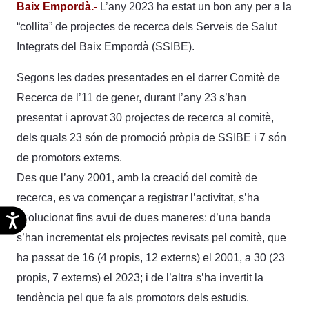
Baix Empordà.-
L’any 2023 ha estat un bon any per a la
“collita” de projectes de recerca dels Serveis de Salut
Integrats del Baix Empordà (SSIBE).
Segons les dades presentades en el darrer Comitè de
Recerca de l’11 de gener, durant l’any 23 s’han
presentat i aprovat 30 projectes de recerca al comitè,
dels quals 23 són de promoció pròpia de SSIBE i 7 són
de promotors externs.
Des que l’any 2001, amb la creació del comitè de
recerca, es va començar a registrar l’activitat, s’ha
Accesibilidad
evolucionat fins avui de dues maneres: d’una banda
s’han incrementat els projectes revisats pel comitè, que
ha passat de 16 (4 propis, 12 externs) el 2001, a 30 (23
propis, 7 externs) el 2023; i de l’altra s’ha invertit la
tendència pel que fa als promotors dels estudis.