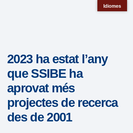
Nota:
Idiomes
este
sitio
web
incluye
un
2023 ha estat l’any
sistema
de
que SSIBE ha
accesibilidad.
aprovat més
projectes de recerca
des de 2001