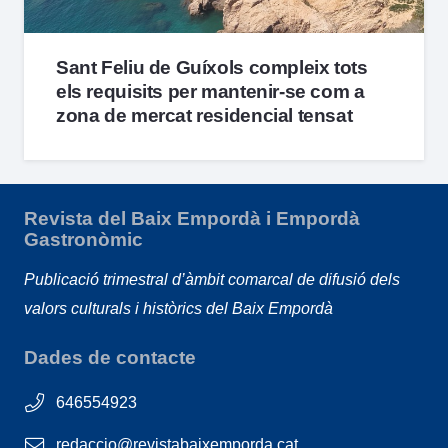
Sant Feliu de Guíxols compleix tots
els requisits per mantenir-se com a
zona de mercat residencial tensat
Revista del Baix Empordà i Empordà
Gastronòmic
Publicació trimestral d’àmbit comarcal de difusió dels
valors culturals i històrics del Baix Empordà
Dades de contacte
646554923
redaccio@revistabaixemporda.cat