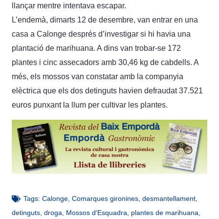
llançar mentre intentava escapar.
L’endemà, dimarts 12 de desembre, van entrar en una
casa a Calonge després d’investigar si hi havia una
plantació de marihuana. A dins van trobar-se 172
plantes i cinc assecadors amb 30,46 kg de cabdells. A
més, els mossos van constatar amb la companyia
elèctrica que els dos detinguts havien defraudat 37.521
euros punxant la llum per cultivar les plantes.
Tags:
Calonge
,
Comarques gironines
,
desmantellament
,
detinguts
,
droga
,
Mossos d'Esquadra
,
plantes de marihuana
,