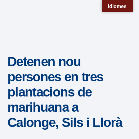
Nota:
Idiomes
este
sitio
web
incluye
un
Detenen nou
sistema
de
persones en tres
accesibilidad.
plantacions de
marihuana a
Calonge, Sils i Llorà