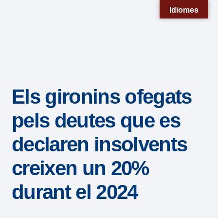
Nota:
Idiomes
este
sitio
web
incluye
un
Els gironins ofegats
sistema
de
pels deutes que es
accesibilidad.
declaren insolvents
creixen un 20%
durant el 2024