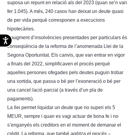
suposa un repunt en relació als del 2023 (quan se’n van
fer 1.045). A més, 240 casos han deixat un deute quasi
de per vida perquè corresponen a execucions
hipotecàries.
L’augment d’insolvències presentades per particulars és
Accesibilidad
conseqüència de la reforma de l’anomenada Llei de la
Segona Oportunitat. Els canvis, que van entrar en vigor
a finals del 2022, simplificaven el procés perquè
aquelles persones ofegades pels deutes puguin trobar
una sortida, que passa o bé per l’exoneració o bé per
una cancel·lació parcial (a través d’un pla de
pagaments).
La llei permet liquidar un deute que no superi els 5
MEUR, sempre i quan es vagi actuar de bona fe i no
s’enganyés els creditors en el moment de demanar el
crèdit. La reforma, que també agilitza el procés –