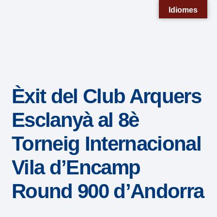
Nota:
Idiomes
este
sitio
web
incluye
un
Èxit del Club Arquers
sistema
de
Esclanyà al 8è
accesibilidad.
Torneig Internacional
Vila d’Encamp
Round 900 d’Andorra