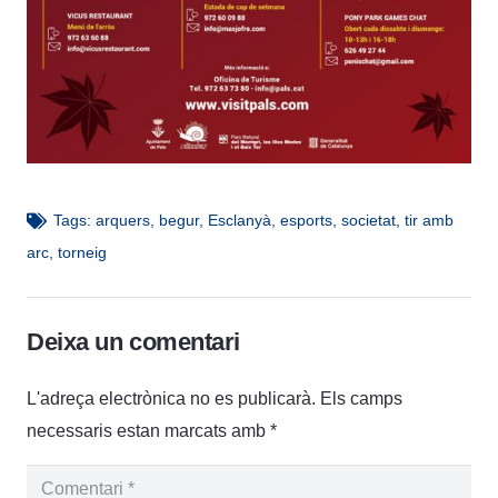
Tags:
arquers
,
begur
,
Esclanyà
,
esports
,
societat
,
tir amb
arc
,
torneig
Deixa un comentari
L'adreça electrònica no es publicarà.
Els camps
necessaris estan marcats amb
*