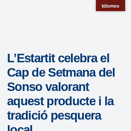
Nota:
Idiomes
este
sitio
web
incluye
un
L’Estartit celebra el
sistema
de
Cap de Setmana del
accesibilidad.
Sonso valorant
aquest producte i la
tradició pesquera
local