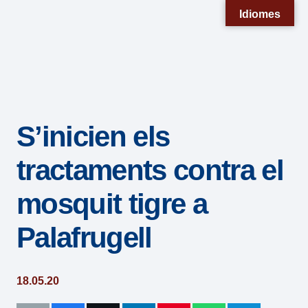
Nota:
Idiomes
este
sitio
web
incluye
un
S’inicien els
sistema
de
tractaments contra el
accesibilidad.
mosquit tigre a
Palafrugell
18.05.20