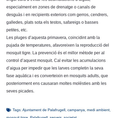
especialment en zones de drenatge o canals de
desguàs i en recipients exteriors com gerros, cendrers,
galledes, plats sota els testos, safareigs o basses
petites, etc.
Les pluges d’aquesta primavera, coincidint amb la
pujada de temperatures, afavoreixen la reproducció del
mosquit tigre. La prevenció és el millor mètode per al
control d’aquest mosquit. Cal evitar les acumulacions
d’aigua per impedir que les larves completin la seva
fase aquàtica i es converteixin en mosquits adults, que
posteriorment ens causaran moltes molèsties amb les
seves picades.
Tags:
Ajuntament de Palafrugell
,
campanya
,
medi ambient
,
mosquit tigre
,
Palafrugell
,
serveis
,
societat