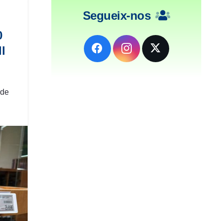
Segueix-nos
0
l
 de