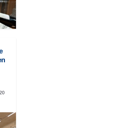
e
en
020