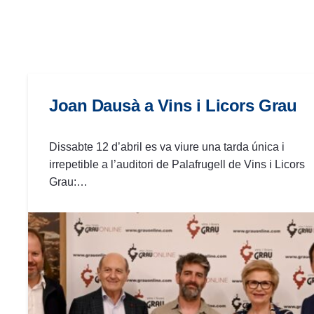
las
personas
con
discapacidad
visual
que
Joan Dausà a Vins i Licors Grau
están
usando
Dissabte 12 d’abril es va viure una tarda única i
un
irrepetible a l’auditori de Palafrugell de Vins i Licors
lector
Grau:…
de
pantalla;
Presione
Control-
F10
para
abrir
un