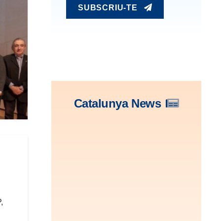
SUBSCRIU-TE
Catalunya News
,