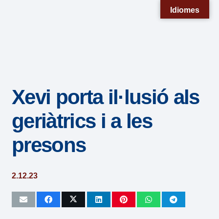
Nota:
Idiomes
este
sitio
web
incluye
un
Xevi porta il·lusió als
sistema
de
geriàtrics i a les
accesibilidad.
presons
2.12.23