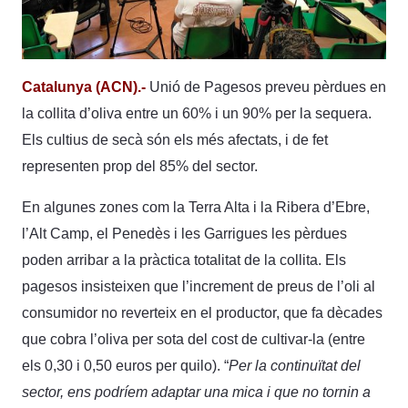
Catalunya (ACN).-
Unió de Pagesos preveu pèrdues en
la collita d’oliva entre un 60% i un 90% per la sequera.
Els cultius de secà són els més afectats, i de fet
representen prop del 85% del sector.
En algunes zones com la Terra Alta i la Ribera d’Ebre,
l’Alt Camp, el Penedès i les Garrigues les pèrdues
poden arribar a la pràctica totalitat de la collita. Els
pagesos insisteixen que l’increment de preus de l’oli al
consumidor no reverteix en el productor, que fa dècades
que cobra l’oliva per sota del cost de cultivar-la (entre
els 0,30 i 0,50 euros per quilo). “
Per la continuïtat del
sector, ens podríem adaptar una mica i que no tornin a