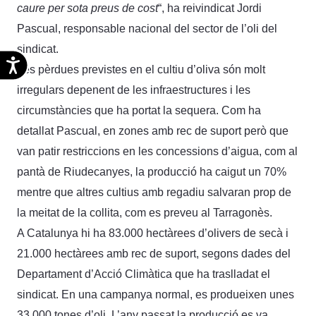
caure per sota preus de cost
“, ha reivindicat Jordi
Pascual, responsable nacional del sector de l’oli del
sindicat.
Accesibilidad
Les pèrdues previstes en el cultiu d’oliva són molt
irregulars depenent de les infraestructures i les
circumstàncies que ha portat la sequera. Com ha
detallat Pascual, en zones amb rec de suport però que
van patir restriccions en les concessions d’aigua, com al
pantà de Riudecanyes, la producció ha caigut un 70%
mentre que altres cultius amb regadiu salvaran prop de
la meitat de la collita, com es preveu al Tarragonès.
A Catalunya hi ha 83.000 hectàrees d’olivers de secà i
21.000 hectàrees amb rec de suport, segons dades del
Departament d’Acció Climàtica que ha traslladat el
sindicat. En una campanya normal, es produeixen unes
33.000 tones d’oli. L’any passat la producció es va