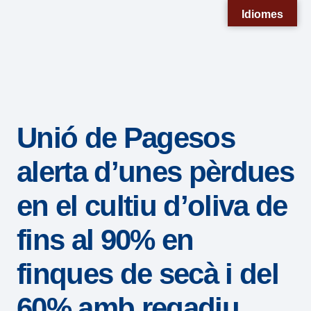
Nota:
Idiomes
este
sitio
web
incluye
un
Unió de Pagesos
sistema
de
alerta d’unes pèrdues
accesibilidad.
en el cultiu d’oliva de
fins al 90% en
finques de secà i del
60% amb regadiu