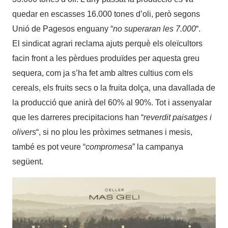
quedar en escasses 16.000 tones d’oli, però segons
Unió de Pagesos enguany “
no superaran les 7.000
“.
El sindicat agrari reclama ajuts perquè els oleïcultors
facin front a les pèrdues produïdes per aquesta greu
sequera, com ja s’ha fet amb altres cultius com els
cereals, els fruits secs o la fruita dolça, una davallada de
la producció que anirà del 60% al 90%. Tot i assenyalar
que les darreres precipitacions han “
reverdit paisatges i
olivers
“, si no plou les pròximes setmanes i mesis,
també es pot veure “
compromesa
” la campanya
següent.